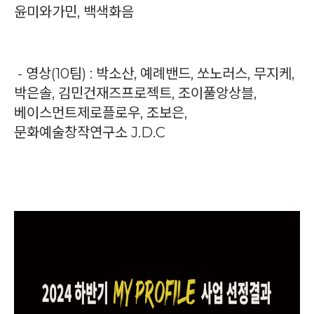
윤미와가민, 백색화음
- 영상(10팀) : 박소산, 예례밴드, 쏘노러스, 무지케,
박은솔, 김민건재즈프로젝트, 조이풀앙상블,
베이스먼트제로플로우, 조보은,
문화예술창작연구소 J.D.C