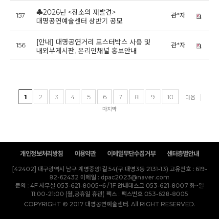
♣2026년 <장소의 재발견>
157
관*자
2
대명공연예술센터 상반기 공모
[안내] 대명공연거리 포스터박스 사용 및
156
관*자
20
내외부게시판, 온리인채널 홍보안내
1
2
3
4
5
6
7
8
9
10
다음
마지막
개인정보처리방침
이용약관
이메일무단수집거부
센터층별안내
[42402] 대구광역시 남구 계명중앙1길 54(구.대명3동 2131-13)
고유번호 : 619-
82-62432
이메일 : dpac2023@naver.com
문의 : 4F 사무실 053-621-8005~6 / 1F 안내데스크 053-621-8007 화~일
11:00-21:00 (월,공휴일 휴관)
팩스 : 팩스번호 053-628-8005
COPYRIGHT © 2017 대명공연예술센터. All RIGHT RESERVED.