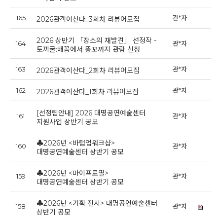
165
관*자
2
2026관객이산다_3회차 리뷰어모집
2026 상반기 「장소의 재발견」 선정작 -
164
관*자
2
토끼굴:배꼽에서 똥꼬까지 관람 신청
163
관*자
20
2026관객이산다_2회차 리뷰어모집
162
관*자
20
2026관객이산다_1회차 리뷰어모집
[선정팀안내] 2026 대명공연예술센터
161
관*자
20
지원사업 상반기 공모
♣2026년 <바텀업워크샵>
160
관*자
2
대명공연예술센터 상반기 공모
♣2026년 <마이프로필>
159
관*자
2
대명공연예술센터 상반기 공모
♣2026년 <기획 전시> 대명공연예술센터
158
관*자
2
상반기 공모