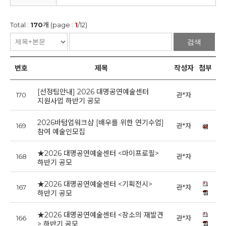
Total :
170
개 (page :
1
/12)
검색
번호
제목
작성자
첨부
[선정팀안내] 2026 대명공연예술센터
170
관*자
20
지원사업 하반기 공모
2026바텀업워크샵 [배우를 위한 연기수업]
169
관*자
2
참여 예술인모집
★2026 대명공연예술센터 <마이프로필>
168
관*자
2
하반기 공모
★2026 대명공연예술센터 <기획전시>
167
관*자
2
하반기 공모
★2026 대명공연예술센터 <장소의 재발견
166
관*자
2
> 하반기 공모