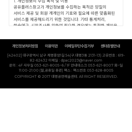
1. 개인정보의 수집 목적 및 이용
공유플러스창고가 개인정보를 수집하는 목적은 양질의
서비스 제공 및 회원 개개인의 기호와 필요에 따른 맞춤화된
서비스를 제공해드리기 위한 것입니다. 기타 통계처리,
학술연구, 시장조사를 위하여 필요한 경우에는 특정한 개인을
식별할 수 없는 가공된 통계 자료의 형태로만 정보가
제공됩니다.
개인정보처리방침
이용약관
이메일무단수집거부
센터층별안내
2. 개인정보의 수집 방법 및 범위
[42402] 대구광역시 남구 계명중앙1길 54(구.대명3동 2131-13)
고유번호 : 619-
공유플러스창고는 서비스의 이용을 위하여 회원 가입 시에
82-62432
이메일 : dpac2023@naver.com
회원 정보를 기입하도록 합니다.
문의 : 4F 사무실 053-621-8005~6 / 1F 안내데스크 053-621-8007 화~일
회원 가입 시에 받는 기본 필수 정보에는 성명, 휴대전화,
11:00-21:00 (월,공휴일 휴관)
팩스 : 팩스번호 053-628-8005
이메일 주소가 있습니다.
COPYRIGHT © 2017 대명공연예술센터. All RIGHT RESERVED.
기타 추가적인 정보가 필요한 특정 서비스의 이용 시 추가
정보의 제공을 요청할 수 있습니다.
이 경우에도 기입하신 정보는 해당 서비스의 이용 및 사전에
밝힌 목적 이외에는 이용하지 않습니다.
3. 개인정보의 공유 및 제공
공유플러스창고는 원칙적으로 회원의 개인정보를 어느
누구와도 공유하지 않습니다. 다만 회원님이 공개를 동의한
경우 또는 공유플러스창고 이용자 약관을 위배하거나