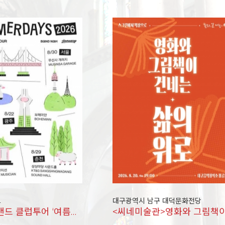
드
대구광역시 남구 대덕문화전당
나상현씨밴드 클럽투어 ‘여름빛 2026’