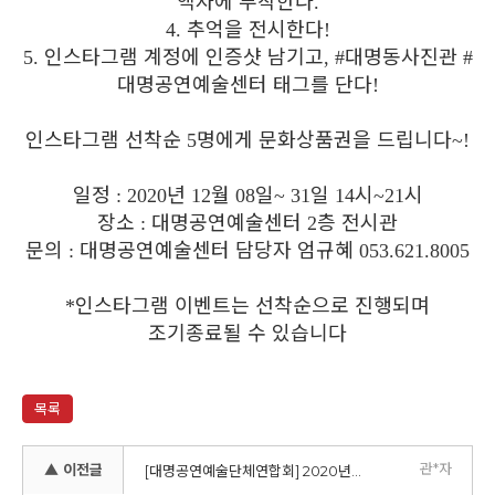
액자에 부착한다
.
추억을 전시한다
4.
!
인스타그램 계정에 인증샷 남기고
대명동사진관
5.
, #
#
대명공연예술센터 태그를 단다
!
인스타그램 선착순
명에게 문화상품권을 드립니다
5
~!
일정
년
월
일
일
시
시
: 2020
12
08
~ 31
14
~21
장소
대명공연예술센터
층 전시관
:
2
문의
대명공연예술센터 담당자 엄규혜
:
053.621.8005
인스타그램 이벤트는 선착순으로 진행되며
*
조기종료될 수 있습니다
목록
관*자
▲ 이전글
[대명공연예술단체연합회] 2020년 신규 회장 선출을 위한 선거공고