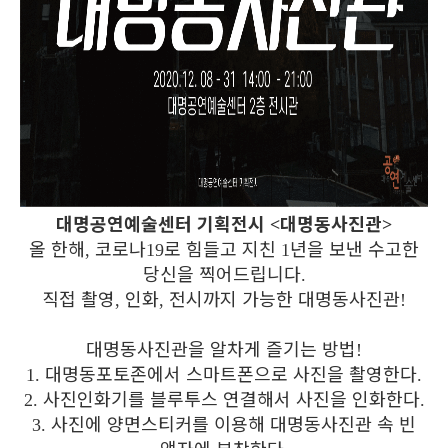
대명공연예술센터 기획전시
대명동사진관
<
>
올 한해
코로나
로 힘들고 지친
년을 보낸 수고한
,
19
1
당신을 찍어드립니다
.
직접 촬영
인화
전시까지 가능한 대명동사진관
,
,
!
대명동사진관을 알차게 즐기는 방법
!
대명동포토존에서 스마트폰으로 사진을 촬영한다
1.
.
사진인화기를 블루투스 연결해서 사진을 인화한다
2.
.
사진에 양면스티커를 이용해 대명동사진관 속 빈
3.