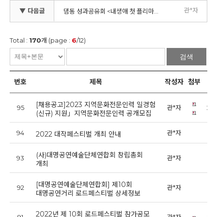
관*자
▼ 다음글
댐동 성과공유회 <내생애 첫 플리마켓>
Total :
170
개 (page :
6
/12)
검색
번호
제목
작성자
첨부
[채용공고]2023 지역문화전문인력 일경험
95
관*자
202
(신규) 지원」지역문화전문인력 공개모집
94
관*자
20
2022 대작페스티벌 개최 안내
(사)대명공연예술단체연합회 창립총회
93
관*자
202
개최
[대명공연예술단체연합회] 제10회
92
관*자
202
대명공연거리 로드페스티벌 상세정보
2022년 제 10회 로드페스티벌 참가공모