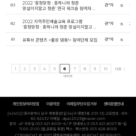
2022 ‘흥청망청 : 흥하니까 청춘
83
관*자
202
망설이지말고 청춘’ 연극 워크숍 참여자 …
2022 지역주민예술교육 프로그램
82
관*자
202
‘흥청망청 : 흥하니까 청춘 망설이지말고 …
81
관*자
202
유튜브 콘텐츠 <출장 댐동!> 참여단체 모집
1
2
3
4
5
6
7
8
9
10
다음
마지막
개인정보처리방침
이용약관
이메일무단수집거부
센터층별안내
[42402] 대구광역시 남구 계명중앙1길 54(구.대명3동 2131-13)
고유번호 : 619-
82-62432
이메일 : dpac2023@naver.com
문의 : 4F 사무실 053-621-8005~6 / 1F 안내데스크 053-621-8007 화~일
11:00-21:00 (월,공휴일 휴관)
팩스 : 팩스번호 053-628-8005
COPYRIGHT © 2017 대명공연예술센터. All RIGHT RESERVED.