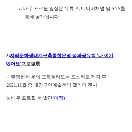
c.
배우 프로필 영상은 유튜브
,
네이버채널 및
SNS
를
통해 공개됩니다
.
2)
지역문화생태계구축통합운영 성과공유회
'
나 여기
있어요
'
프로필
展
a.
촬영된 배우의 포트폴리오는 포스터로 제작 후
2021.11
월 중 대명공연예술센터 갤러리 전시
b.
배우 프로필 북 발간
(
미정
)