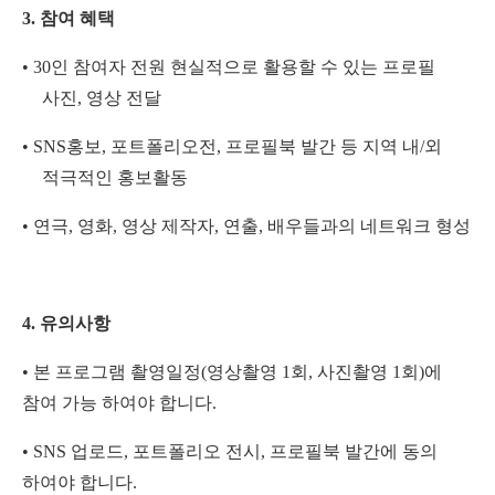
3.
참여 혜택
•
30
인 참여자 전원 현실적으로 활용할 수 있는 프로필
사진
,
영상 전달
•
SNS
홍보
,
포트폴리오전
,
프로필북 발간 등 지역 내
/
외
적극적인 홍보활동
•
연극
,
영화
,
영상 제작자
,
연출
,
배우들과의 네트워크 형성
4.
유의사항
•
본 프로그램 촬영일정
(
영상촬영
1
회
,
사진촬영
1
회
)
에
참여 가능 하여야 합니다
.
•
SNS
업로드
,
포트폴리오 전시
,
프로필북 발간에 동의
하여야 합니다
.