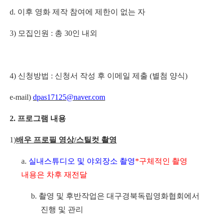
d.
이후 영화 제작 참여에 제한이 없는 자
3)
모집인원
:
총
30
인 내외
4)
신청방법
:
신청서 작성 후 이메일 제출
(
별첨 양식
)
e-mail)
dpas17125@naver.com
2.
프로그램 내용
1)
배우 프로필 영상
/
스틸컷 촬영
a.
실내스튜디오 및 야외장소 촬영
*
구체적인 촬영
내용은 차후 재전달
b.
촬영 및 후반작업은 대구경북독립영화협회에서
진행 및 관리