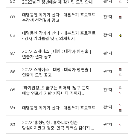
90
관*자
202
2022남구 청년예술 제 참가팀 모집 안내
대명동엔 작가가 산다 - 대본쓰기 프로젝트
89
관*자
202
수강생 선정결과 공고
대명동엔 작가가 산다 - 대본쓰기 프로젝트
88
관*자
20
<강사 커리큘럼 및 강의계획서…
2022 쇼케이스 [ 대명 : 대작가 명연출 ]
87
관*자
202
연출가 결과 공고
2022 쇼케이스 [ 대명 : 대작가 명연출 ]
86
관*자
202
연출가 모집 공고
[타기관정보] 꿈꾸는 씨어터 [남구 문화·
85
관*자
202
예술 인프라 기반 커뮤니티 기획자…
84
관*자
202
대명동엔 작가가 산다 - 대본쓰기 프로젝트
2022 ‘흥청망청 : 흥하니까 청춘
83
관*자
202
망설이지말고 청춘’ 연극 워크숍 참여자 …