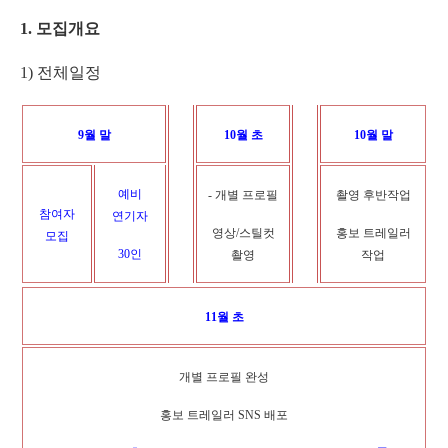
1.
모집개요
1)
전체일정
9
월 말
10
월 초
10
월 말
예비
-
개별 프로필
촬영 후반작업
참여자
연기자
영상
/
스틸컷
홍보 트레일러
모집
30
인
촬영
작업
11
월 초
개별 프로필 완성
홍보 트레일러
SNS
배포