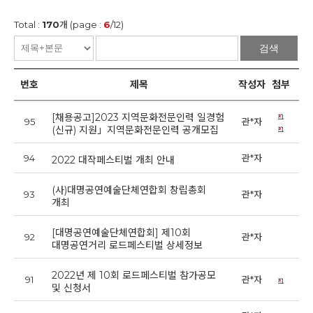
Total :
170
개 (page :
6
/12)
검색
번호
제목
작성자
첨부
[채용공고]2023 지역문화전문인력 일경험
95
관*자
202
(신규) 지원」지역문화전문인력 공개모집
94
관*자
20
2022 대작페스티벌 개최 안내
(사)대명공연예술단체연합회 창립총회
93
관*자
20
개최
[대명공연예술단체연합회] 제10회
92
관*자
20
대명공연거리 로드페스티벌 상세정보
2022년 제 10회 로드페스티벌 참가공모
91
관*자
202
및 신청서