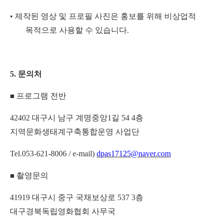
•
제작된 영상 및 프로필 사진은 홍보를 위해 비상업적
목적으로 사용할 수 있습니다
.
5.
문의처
프로그램 전반
■
42402
대구시 남구 계명중앙
1
길
54 4
층
지역문화생태계구축통합운영 사업단
Tel.053-621-8006 / e-mail)
dpas17125@naver.com
촬영문의
■
41919
대구시 중구 국채보상로
537 3
층
대구경북독립영화협회 사무국