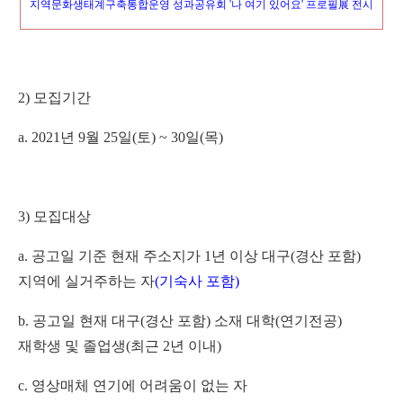
지역문화생태계구축통합운영 성과공유회
'
나 여기 있어요
'
프로필
展
전시
2)
모집기간
a. 2021
년
9
월
25
일
(
토
) ~ 30
일
(
목
)
3)
모집대상
a.
공고일 기준 현재 주소지가
1
년 이상 대구
(
경산 포함
)
지역에 실거주하는 자
(
기숙사 포함
)
b.
공고일 현재 대구
(
경산 포함
)
소재 대학
(
연기전공
)
재학생 및 졸업생
(
최근
2
년 이내
)
c.
영상매체 연기에 어려움이 없는 자