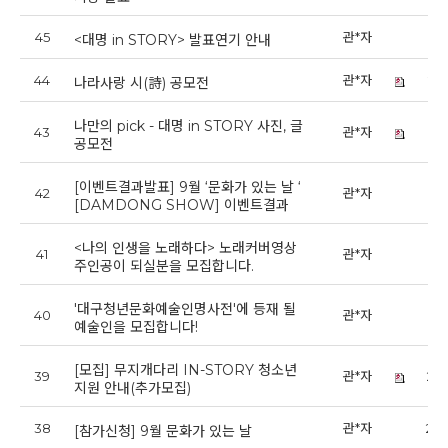
45
관*자
20
<대명 in STORY> 발표연기 안내
44
관*자
202
나라사랑 시(詩) 공모전
나만의 pick - 대명 in STORY 사진, 글
43
관*자
20
공모전
[이벤트결과발표] 9월 ‘문화가 있는 날 ‘
42
관*자
20
[DAMDONG SHOW] 이벤트결과
<나의 인생을 노래하다> 노래커버영상
41
관*자
20
주인공이 되실분을 모집합니다.
'대구청년문화예술인명사전'에 등재 될
40
관*자
20
예술인을 모집합니다!
[모집] 무지개다리 IN-STORY 청소년
39
관*자
202
지원 안내(추가모집)
38
관*자
202
[참가신청] 9월 문화가 있는 날