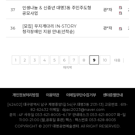
인생나눔 & 신중년 대명3동 주민주도형
37
관*자
202
공모사업
[모집] 무지개다리 IN-STORY
36
관*자
202
청각장애인 지원 안내(선착순)
1
2
3
4
5
6
7
8
9
10
다음
마지막
개인정보처리방침
이용약관
이메일무단수집거부
센터층별안내
[42402] 대구광역시 남구 계명중앙1길 54(구.대명3동 2131-13)
고유번호 : 619-
82-62432
이메일 : dpac2023@naver.com
문의 : 4F 사무실 053-621-8005~6 / 1F 안내데스크 053-621-8007 화~일
11:00-21:00 (월,공휴일 휴관)
팩스 : 팩스번호 053-628-8005
COPYRIGHT © 2017 대명공연예술센터. All RIGHT RESERVED.