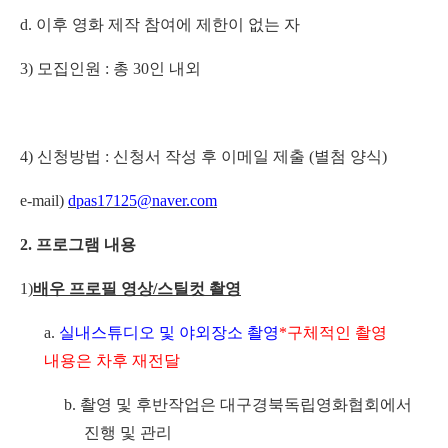
d.
이후 영화 제작 참여에 제한이 없는 자
3)
모집인원
:
총
30
인 내외
4)
신청방법
:
신청서 작성 후 이메일 제출
(
별첨 양식
)
e-mail)
dpas17125@naver.com
2.
프로그램 내용
1)
배우 프로필 영상
/
스틸컷 촬영
a.
실내스튜디오 및 야외장소 촬영
*
구체적인 촬영
내용은 차후 재전달
b.
촬영 및 후반작업은 대구경북독립영화협회에서
진행 및 관리