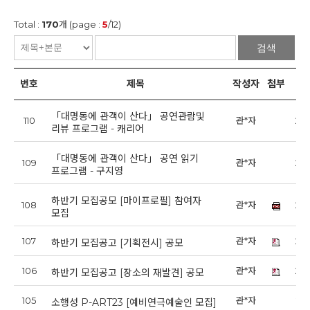
Total :
170
개 (page :
5
/12)
검색
번호
제목
작성자
첨부
「대명동에 관객이 산다」 공연관람및
110
관*자
202
리뷰 프로그램 - 캐리어
「대명동에 관객이 산다」 공연 읽기
109
관*자
202
프로그램 - 구지영
하반기 모집공모 [마이프로필] 참여자
108
관*자
202
모집
107
관*자
202
하반기 모집공고 [기획전시] 공모
106
관*자
202
하반기 모집공고 [장소의 재발견] 공모
105
관*자
202
소행성 P-ART23 [예비연극예술인 모집]