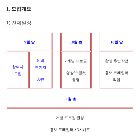
1.
모집개요
1)
전체일정
9
월 말
10
월 초
10
월 말
예비
-
개별 프로필
촬영 후반작업
참여자
연기자
영상
/
스틸컷
홍보 트레일러
모집
30
인
촬영
작업
11
월 초
개별 프로필 완성
홍보 트레일러
SNS
배포