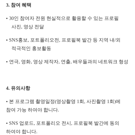
3.
참여 혜택
•
30
인 참여자 전원 현실적으로 활용할 수 있는 프로필
사진
,
영상 전달
•
SNS
홍보
,
포트폴리오전
,
프로필북 발간 등 지역 내
/
외
적극적인 홍보활동
•
연극
,
영화
,
영상 제작자
,
연출
,
배우들과의 네트워크 형성
4.
유의사항
•
본 프로그램 촬영일정
(
영상촬영
1
회
,
사진촬영
1
회
)
에
참여 가능 하여야 합니다
.
•
SNS
업로드
,
포트폴리오 전시
,
프로필북 발간에 동의
하여야 합니다
.