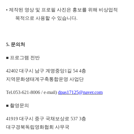
•
제작된 영상 및 프로필 사진은 홍보를 위해 비상업적
목적으로 사용할 수 있습니다
.
5.
문의처
프로그램 전반
■
42402
대구시 남구 계명중앙
1
길
54 4
층
지역문화생태계구축통합운영 사업단
Tel.053-621-8006 / e-mail)
dpas17125@naver.com
촬영문의
■
41919
대구시 중구 국채보상로
537 3
층
대구경북독립영화협회 사무국