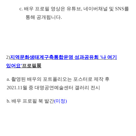
c.
배우 프로필 영상은 유튜브
,
네이버채널 및
SNS
를
통해 공개됩니다
.
2)
지역문화생태계구축통합운영 성과공유회
'
나 여기
있어요
'
프로필
展
a.
촬영된 배우의 포트폴리오는 포스터로 제작 후
2021.11
월 중 대명공연예술센터 갤러리 전시
b.
배우 프로필 북 발간
(
미정
)