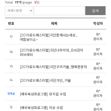
Total :
17
개 (page :
1
/2)
검색
번호
제목
작성자
최*
[2019로드페스티벌]극단함께사는세상_
17
20
관리자
여함보이소~
최*
[2019로드페스티벌]극단나무의자_B사감의
16
20
관리자
러브레터
최*
15
20
[2019로드페스티벌]극단구리거울_행복한왕자
관리자
최*
14
20
[2019로드페스티벌]극단가인_거울
관리자
최*
2
현재글
[배우육성프로그램] 뮤지컬 수업
관리자
최*
12
2
[배우육성프로그램] 의상 수업
관리자