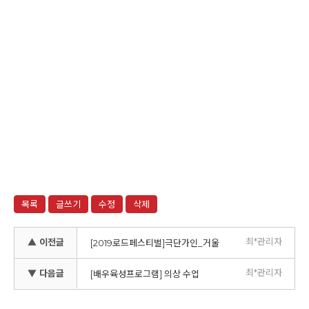
목록
글쓰기
수정
삭제
최*관리자
▲ 이전글
[2019로드페스티벌]극단가인_거울
최*관리자
▼ 다음글
[배우육성프로그램] 의상 수업