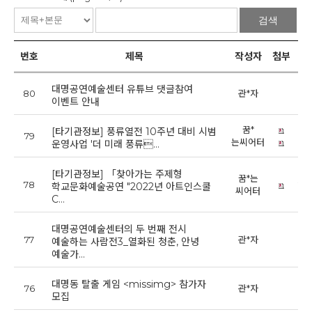
검색
번호
제목
작성자
첨부
대명공연예술센터 유튜브 댓글참여
80
관*자
20
이벤트 안내
꿈*
[타기관정보] 풍류열전 10주년 대비 시범
79
20
는씨어터
운영사업 '더 미래 풍류…
[타기관정보] 「찾아가는 주제형
꿈*는
78
20
학교문화예술공연 "2022년 아트인스쿨
씨어터
C…
대명공연예술센터의 두 번째 전시
77
관*자
20
예술하는 사람전3_열화된 청춘, 안녕
예술가…
대명동 탈출 게임 <missimg> 참가자
76
관*자
20
모집