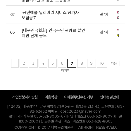
망설이지말고 청춘’ 모집공고
‘공연예술 딜리버리 서비스’참가자
67
관*자
20
모집공고
[대구연극협회] 연극공연 관람료 할인
66
관*자
20
지원 단체 공모
1
2
3
4
5
6
7
8
9
10
다음
마지막
개인정보처리방침
이용약관
이메일무단수집거부
센터층별안내
[42402] 대구광역시 남구 계명중앙1길 54(구.대명3동 2131-13)
고유번호 : 619-
82-62432
이메일 : dpac2023@naver.com
문의 : 4F 사무실 053-621-8005~6 / 1F 안내데스크 053-621-8007 화~일
11:00-21:00 (월,공휴일 휴관)
팩스 : 팩스번호 053-628-8005
COPYRIGHT © 2017 대명공연예술센터. All RIGHT RESERVED.