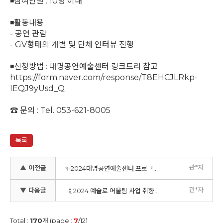
◾참여인원 : 10명 이내
◾활동내용
- 공연 관람
- GV형태의 개별 및 단체 인터뷰 진행
◾신청방법 : 대명공연예술센터 링크트리 참고
https://form.naver.com/response/T8EHCJLRkp-
IEQJ9yUsd_Q
☎ 문의 : Tel. 053-621-8005
목록
관*자
▲ 이전글
✨2024대명공연예술센터 프로그램 안내 - 두병사 이야기
관*자
▼ 다음글
《 2024 예술로 어울림 사업 취향의숲⎟남구편 시즌 2 》
Total :
170
개 (page :
7
/12)