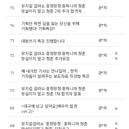
뮤지컬 갈라쇼 흥청망청:흥하니까 청춘
75
관*자
20
망설이지 말고 청춘 2차 추가 합격자 …
기획만 하면 길을 잃는 당신을 위해
74
관*자
20
기획했다! 기획특강!!
73
관*자
20
대본쓰기 특강 진행합니다
뮤지컬 갈라쇼 흥청망청:흥하니까 청춘
72
관*자
20
망설이지 말고 청춘 추가모집
왜 내가쓴 기사는 안나갈까 _ 현직
71
관*자
20
기자들이 알려주는 보도자료 작성법 특강
뮤지컬 갈라쇼 흥청망청:흥하니까 청춘
70
관*자
20
망설이지 말고 청춘 1차 합격자 발표
<대구에 남고 싶어요(배우의 발견
69
관*자
20
ver.2)>
뮤지컬갈라쇼 ‘흥청망청 : 흥하니까 청춘
68
관*자
20