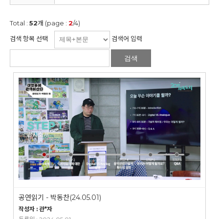
Total :
52
개 (page :
2
/4)
검색 항목 선택
검색어 입력
검색
공연읽기 - 박동찬(24.05.01)
작성자 : 관*자