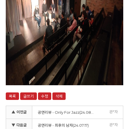
목록
글쓰기
수정
삭제
관*자
▲ 이전글
공연리뷰 - Only For Jazz(24.08.30)
관*자
▼ 다음글
공연리뷰 - 최후의 남자(24.07.17)