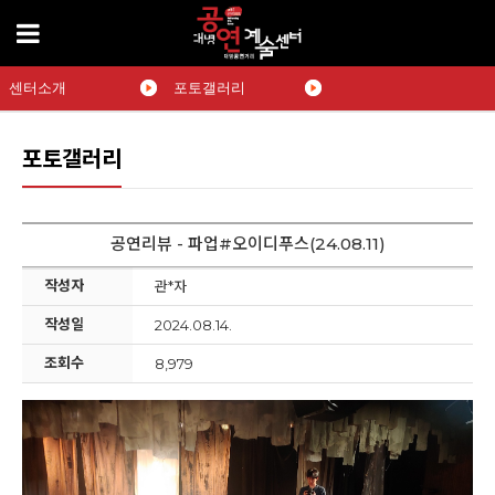
센터소개
포토갤러리
포토갤러리
공연리뷰 - 파업#오이디푸스(24.08.11)
작성자
관*자
작성일
2024.08.14.
조회수
8,979