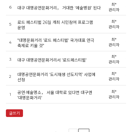
최*
6
201
대구 대명공연문화거리， 거대한 ‘예술병원’ 된다
관리자
최*
로드 페스티벌 26일 개최 시민참여 프로그램
5
201
관리자
운영
최*
"대명문화거리 '로드 페스티벌' 국가대표 연극
4
201
관리자
축제로 키울 것"
최*
3
201
대구 대명공연문화거리서 '로드페스티벌'
관리자
최*
대명공연문화거리 ‘도시재생 선도지역’ 사업에
2
201
관리자
선정
최*
공연·예술명소， 서울 대학로 있다면 대구엔
1
201
관리자
'대명문화거리'
글쓰기