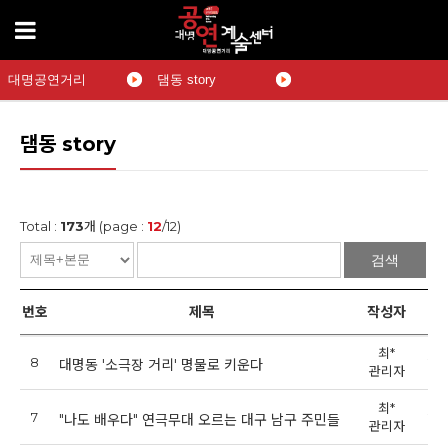
대명공연거리
댐동 story
댐동 story
Total :
173
개 (page :
12
/12)
검색
번호
제목
작성자
최*
8
201
대명동 '소극장 거리' 명물로 키운다
관리자
최*
7
201
"나도 배우다" 연극무대 오르는 대구 남구 주민들
관리자