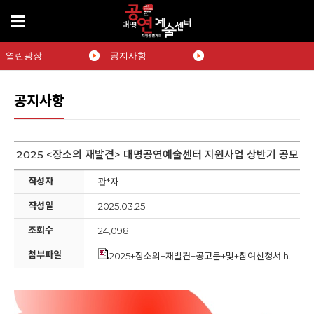
열린광장
공지사항
공지사항
2025 <장소의 재발견> 대명공연예술센터 지원사업 상반기 공모
작성자
관*자
작성일
2025.03.25.
조회수
24,098
첨부파일
2025+장소의+재발견+공고문+및+참여신청서.hwp