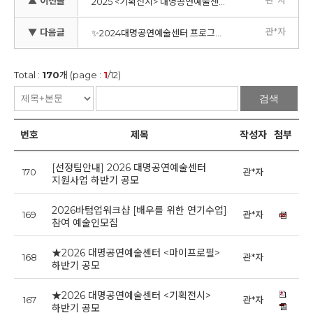
▲ 이전글
2025 <기획전시> 대명공연예술센터 지원사업 상반기 공모
관*자
▼ 다음글
✨2024대명공연예술센터 프로그램 안내 - 엄마, 그리고, 딸
Total :
170
개 (page :
1
/12)
검색
번호
제목
작성자
첨부
[선정팀안내] 2026 대명공연예술센터
170
관*자
20
지원사업 하반기 공모
2026바텀업워크샵 [배우를 위한 연기수업]
169
관*자
20
참여 예술인모집
★2026 대명공연예술센터 <마이프로필>
168
관*자
20
하반기 공모
★2026 대명공연예술센터 <기획전시>
167
관*자
20
하반기 공모