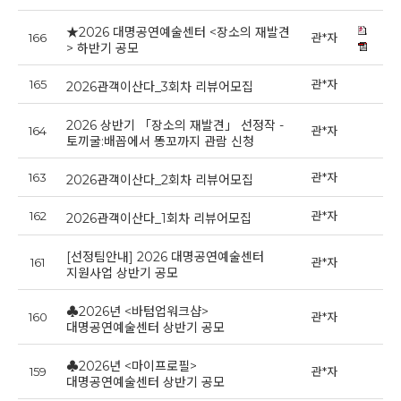
★2026 대명공연예술센터 <장소의 재발견
166
관*자
20
> 하반기 공모
165
관*자
20
2026관객이산다_3회차 리뷰어모집
2026 상반기 「장소의 재발견」 선정작 -
164
관*자
20
토끼굴:배꼽에서 똥꼬까지 관람 신청
163
관*자
20
2026관객이산다_2회차 리뷰어모집
162
관*자
20
2026관객이산다_1회차 리뷰어모집
[선정팀안내] 2026 대명공연예술센터
161
관*자
20
지원사업 상반기 공모
♣2026년 <바텀업워크샵>
160
관*자
20
대명공연예술센터 상반기 공모
♣2026년 <마이프로필>
159
관*자
20
대명공연예술센터 상반기 공모