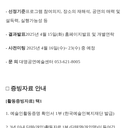
- 선정기준
프로그램 참여의지
,
장소의 재해석
,
공연의 매력 및
설득력
,
실행가능성 등
- 결과발표
2025
년
4
월
15
일
(
화
)
홈페이지발표 및 개별연락
- 사전미팅
2025
년
4
월
16
일
(
수
)~ 23(
수
)
중 예정
- 문 의
대명공연예술센터
053-621-8005
□
증빙자료 안내
[
활동증빙자료
]
택
1
1.
예술인활동증명 확인서
1
부
(
한국예술인복지재단 발급
)
2. 3
년 이내 단체
(
개인
)
활동자료
1
부
(
단체명
(
개인명
)
이 들어간