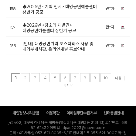
♣2026년 <기획 전시> 대명공연예술센터
158
관*자
20
상반기 공모
♣2026년 <장소의 재발견>
157
관*자
20
대명공연예술센터 상반기 공모
[안내] 대명공연거리 포스터박스 사용 및
156
관*자
20
내외부게시판, 온리인채널 홍보안내
1
2
3
4
5
6
7
8
9
10
다음
마지막
개인정보처리방침
이용약관
이메일무단수집거부
센터층별안내
[42402] 대구광역시 남구 계명중앙1길 54(구.대명3동 2131-13)
고유번호 : 619-
82-62432
이메일 : dpac2023@naver.com
문의 : 4F 사무실 053-621-8005~6 / 1F 안내데스크 053-621-8007 화~일