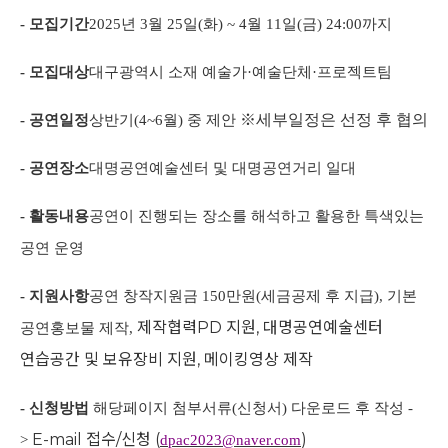
- 모집기간
2025
년
3
월
25
일
(
화
) ~ 4
월
11
일
(
금
) 24:00
까지
- 모집대상
대구광역시 소재 예술가
·
예술단체
·
프로젝트팀
※
세부일정은 선정 후 협의
- 공연일정
상반기
(4~6
월
)
중 제안
- 공연장소
대명공연예술센터 및 대명공연거리 일대
- 활동내용
공연이 진행되는 장소를 해석하고 활용한 특색있는
공연 운영
- 지원사항
공연 창작지원금
150
만원
(
세금공제 후 지급
),
기본
제작협력
PD
지원
,
대명공연예술센터
공연홍보물 제작,
연습공간 및 보유장비 지원
,
메이킹영상 제작
- 신청방법
해당페이지 첨부서류(신청서) 다운로드 후 작성 -
E-mail
접수
/
신청
(
)
>
dpac2023@naver.com