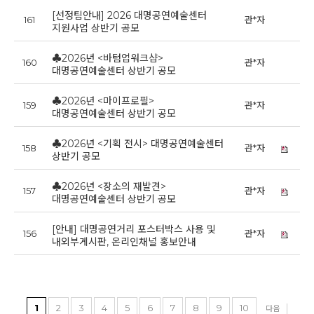
[선정팀안내] 2026 대명공연예술센터
161
관*자
20
지원사업 상반기 공모
♣2026년 <바텀업워크샵>
160
관*자
20
대명공연예술센터 상반기 공모
♣2026년 <마이프로필>
159
관*자
20
대명공연예술센터 상반기 공모
♣2026년 <기획 전시> 대명공연예술센터
158
관*자
20
상반기 공모
♣2026년 <장소의 재발견>
157
관*자
20
대명공연예술센터 상반기 공모
[안내] 대명공연거리 포스터박스 사용 및
156
관*자
20
내외부게시판, 온리인채널 홍보안내
1
2
3
4
5
6
7
8
9
10
다음