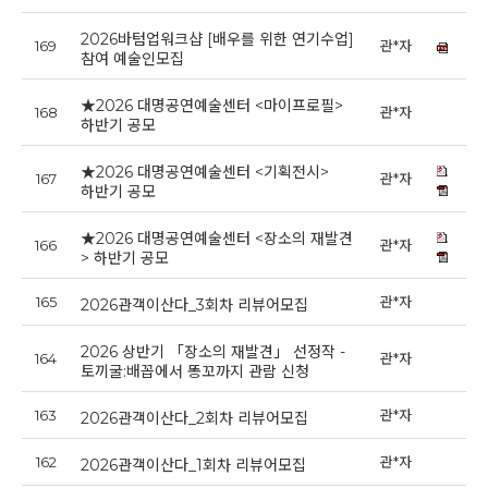
2026바텀업워크샵 [배우를 위한 연기수업]
169
관*자
20
참여 예술인모집
★2026 대명공연예술센터 <마이프로필>
168
관*자
20
하반기 공모
★2026 대명공연예술센터 <기획전시>
167
관*자
20
하반기 공모
★2026 대명공연예술센터 <장소의 재발견
166
관*자
20
> 하반기 공모
165
관*자
20
2026관객이산다_3회차 리뷰어모집
2026 상반기 「장소의 재발견」 선정작 -
164
관*자
2
토끼굴:배꼽에서 똥꼬까지 관람 신청
163
관*자
20
2026관객이산다_2회차 리뷰어모집
162
관*자
20
2026관객이산다_1회차 리뷰어모집