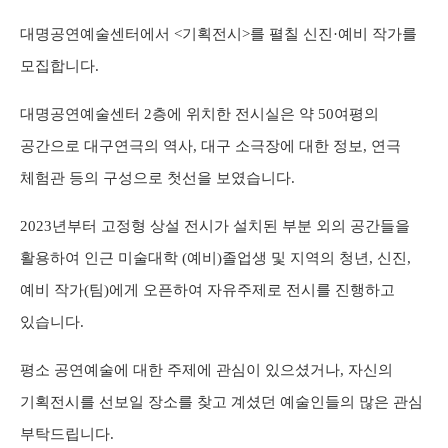
대명공연예술센터에서
<
기획전시
>
를 펼칠 신진
·
예비 작가를
모집합니다
.
대명공연예술센터
2
층에 위치한 전시실은 약
50
여평의
공간으로 대구연극의 역사
,
대구 소극장에 대한 정보
,
연극
체험관 등의 구성으로 첫선을 보였습니다
.
2023
년부터 고정형 상설 전시가 설치된 부분 외의 공간들을
활용하여 인근 미술대학
(
예비
)
졸업생 및 지역의 청년
,
신진
,
예비 작가
(
팀
)
에게 오픈하여 자유주제로 전시를 진행하고
있습니다
.
평소 공연예술에 대한 주제에 관심이 있으셨거나
,
자신의
기획전시를 선보일 장소를 찾고 계셨던 예술인들의 많은 관심
부탁드립니다
.