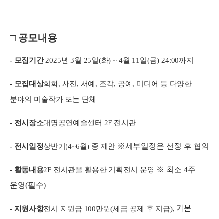
□
공모내용
- 모집기간
2025
년
3
월
25
일
(
화
) ~ 4
월
11
일
(
금
) 24:00
까지
- 모집대상
회화
,
사진
,
서예
,
조각
,
공예
,
미디어 등 다양한
분야의 미술작가 또는 단체
- 전시장소
대명공연예술센터
2F
전시관
※
세부일정은 선정 후 협의
- 전시일정
상반기
(4~6
월
)
중 제안
※
최소
4
주
- 활동내용
2F
전시관을 활용한 기획전시 운영
운영
(
필수
)
기본
- 지원사항
전시 지원금
100
만원
(
세금 공제 후 지급
),