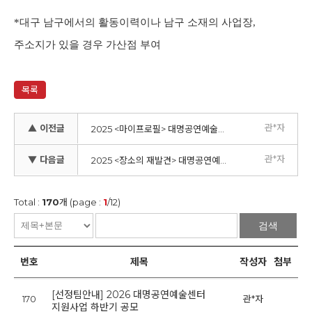
*
대구 남구에서의 활동이력이나 남구 소재의 사업장
,
주소지가 있을 경우 가산점 부여
목록
관*자
▲ 이전글
2025 <마이프로필> 대명공연예술센터 지원사업 상반기 공모
관*자
▼ 다음글
2025 <장소의 재발견> 대명공연예술센터 지원사업 상반기 공모
Total :
170
개 (page :
1
/12)
검색
번호
제목
작성자
첨부
[선정팀안내] 2026 대명공연예술센터
170
관*자
20
지원사업 하반기 공모