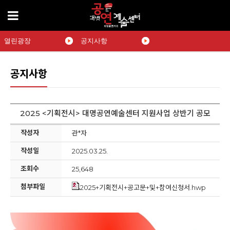
열린광장
공지사항
공지사항
2025 <기획전시> 대명공연예술센터 지원사업 상반기 공모
작성자
관*자
작성일
2025.03.25.
조회수
25,648
첨부파일
2025+기획전시+공고문+및+참여신청서.hwp