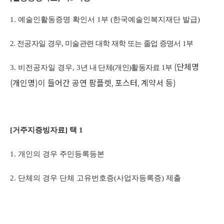
1.
예술인활동증명 확인서
1
부
(
한국예술인복지재단 발급
)
2.
전공자일 경우
,
미술관련 대학 재학 또는 졸업 증명서
1
부
(
단체명
3.
비전공자일 경우
, 3
년 내 단체
(
개인
)
활동자료
1
부
(
개인명
)
이 들어간 공연 팜플렛
,
포스터
,
계약서 등
)
[
거주지증빙자료
]
택
1
1.
개인의 경우 주민등록등본
2.
단체의 경우 단체 고유번호증
(
사업자등록증
)
제출