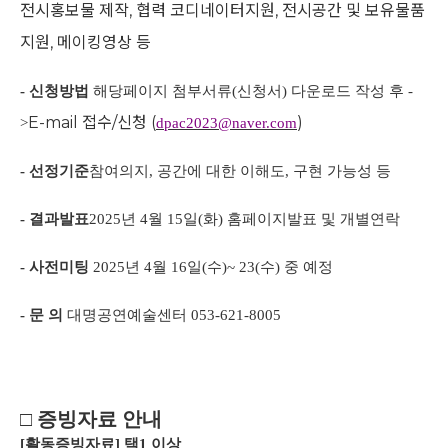
전시홍보물 제작
,
협력 코디네이터지원
,
전시공간 및 보유물품
지원
,
메이킹영상 등
- 신청방법
해당페이지 첨부서류(
신청서) 다운로드 작성 후 -
E-mail
접수
/
신청
(
)
>
dpac2023@naver.com
- 선정기준
참여의지
,
공간에 대한 이해도
,
구현 가능성 등
- 결과발표
2025
년
4
월
15
일
(
화
)
홈페이지발표 및 개별연락
- 사전미팅
2025
년
4
월
16
일
(
수
)~ 23(
수
)
중 예정
- 문 의
대명공연예술센터
053-621-8005
□
증빙자료 안내
[
활동증빙자료
]
택
1
이상