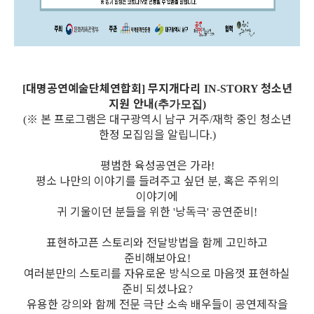
대명공연예술단체연합회
무지개다리
청소년
[
]
IN-STORY
지원 안내
(추
가모집)
※
본 프로그램은 대구광역시 남구 거주
재학 중인 청소년
(
/
한정 모집임을 알립니다
.)
평범한 육성공연은 가라
!
평소 나만의 이야기를 들려주고 싶던 분
혹은 주위의
,
이야기에
귀 기울이던 분들을 위한
낭독극
공연준비
'
'
!
표현하고픈 스토리와 전달방법을 함께 고민하고
준비해보아요
!
여러분만의 스토리를 자유로운 방식으로 마음껏 표현하실
준비 되셨나요
?
유용한 강의와 함께 전문 극단 소속 배우들이 공연제작을