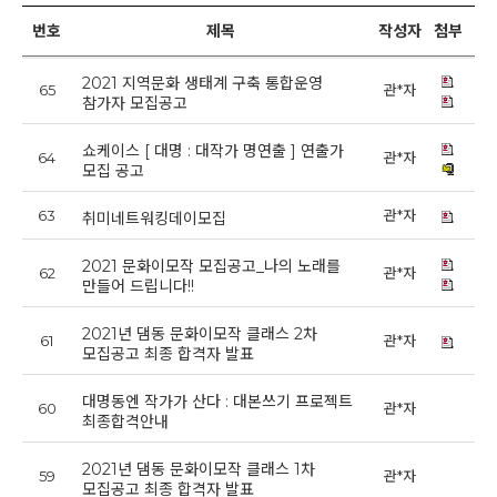
번호
제목
작성자
첨부
2021 지역문화 생태계 구축 통합운영
65
관*자
20
참가자 모집공고
쇼케이스 [ 대명 : 대작가 명연출 ] 연출가
64
관*자
20
모집 공고
63
관*자
20
취미네트워킹데이모집
2021 문화이모작 모집공고_나의 노래를
62
관*자
20
만들어 드립니다!!
2021년 댐동 문화이모작 클래스 2차
61
관*자
20
모집공고 최종 합격자 발표
대명동엔 작가가 산다 : 대본쓰기 프로젝트
60
관*자
20
최종합격안내
2021년 댐동 문화이모작 클래스 1차
59
관*자
20
모집공고 최종 합격자 발표