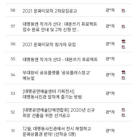
58
관*자
20
2021 문화이모작 2차모집공고
대명동엔 작가가 산다 : 대본쓰기 프로젝트
57
관*자
20
접수 완료 안내 및 2차 신청 안…
56
관*자
20
2021 문화이모작 참가자 모집
55
관*자
20
대명동엔 작가가 산다 - 대본쓰기 프로젝트
무대장비 공유플랫폼 '공유플러스창고'
54
관*자
20
메뉴얼
[대명공연예술센터 기획전시]
53
관*자
20
대명동사진관 알차게 즐기는 방법
[대명공연예술단체연합회] 2020년 신규
52
관*자
20
회장 선출을 위한 선거공고
12월, 대명동사진관에서 전시 체험하고
51
관*자
20
문화상품권 받자! (선착순 5명)