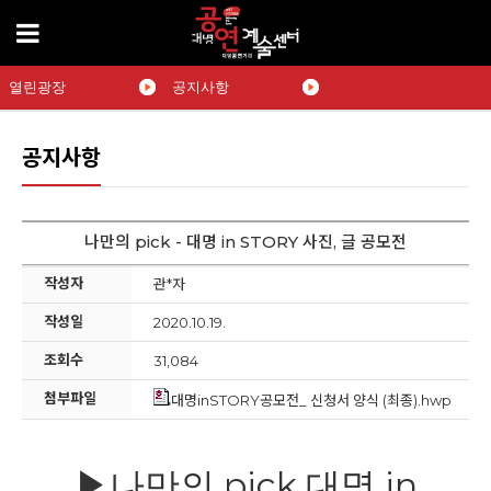
열린광장
공지사항
공지사항
나만의 pick - 대명 in STORY 사진, 글 공모전
작성자
관*자
작성일
2020.10.19.
조회수
31,084
첨부파일
대명inSTORY공모전_ 신청서 양식 (최종).hwp
pick
in
▶
나만의
대명