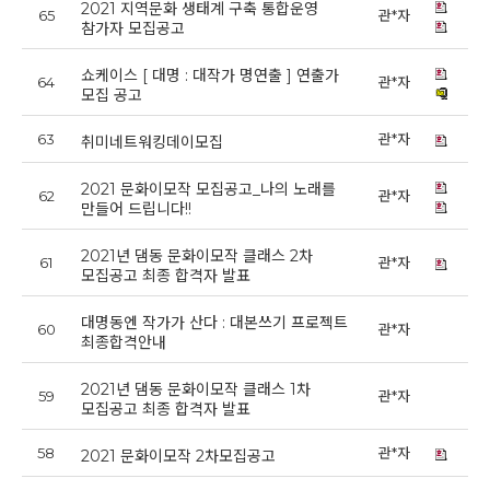
2021 지역문화 생태계 구축 통합운영
65
관*자
20
참가자 모집공고
쇼케이스 [ 대명 : 대작가 명연출 ] 연출가
64
관*자
20
모집 공고
63
관*자
20
취미네트워킹데이모집
2021 문화이모작 모집공고_나의 노래를
62
관*자
20
만들어 드립니다!!
2021년 댐동 문화이모작 클래스 2차
61
관*자
20
모집공고 최종 합격자 발표
대명동엔 작가가 산다 : 대본쓰기 프로젝트
60
관*자
20
최종합격안내
2021년 댐동 문화이모작 클래스 1차
59
관*자
20
모집공고 최종 합격자 발표
58
관*자
20
2021 문화이모작 2차모집공고