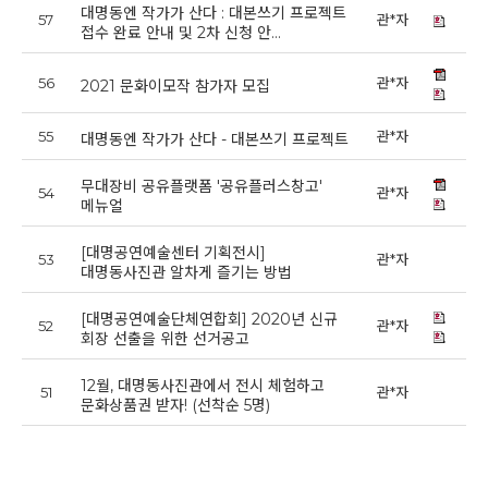
대명동엔 작가가 산다 : 대본쓰기 프로젝트
57
관*자
20
접수 완료 안내 및 2차 신청 안…
56
관*자
20
2021 문화이모작 참가자 모집
55
관*자
20
대명동엔 작가가 산다 - 대본쓰기 프로젝트
무대장비 공유플랫폼 '공유플러스창고'
54
관*자
20
메뉴얼
[대명공연예술센터 기획전시]
53
관*자
20
대명동사진관 알차게 즐기는 방법
[대명공연예술단체연합회] 2020년 신규
52
관*자
20
회장 선출을 위한 선거공고
12월, 대명동사진관에서 전시 체험하고
51
관*자
20
문화상품권 받자! (선착순 5명)