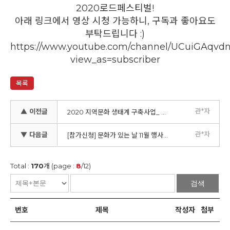
2020로드페스티벌!
아래 링크에서 영상 시청 가능하니, 구독과 좋아요도
부탁드립니다 :)
https://www.youtube.com/channel/UCuiGAqvd
view_as=subscriber
목록
관*자
▲ 이전글
2020 지역문화 생태계 구축사업_ 댐동 성과공유회
관*자
▼ 다음글
[참가신청] 문화가 있는 날 11월 행사 '댐동에서 겜 해도 댐? 댐!'
Total :
170
개 (page :
8
/12)
검색
번호
제목
작성자
첨부