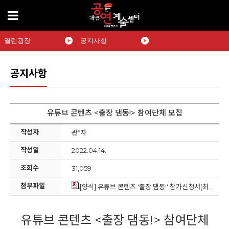
열린광장
공지사항
공지사항
유튜브 콘텐츠 <출장 댐동!> 참여단체 모집
작성자
관*자
작성일
2022.04.14.
조회수
31,059
첨부파일
[양식] 유튜브 콘텐츠 '출장 댐동!' 참가신청서(최종).hwp
유튜브 콘텐츠 <출장 댐동!> 참여단체