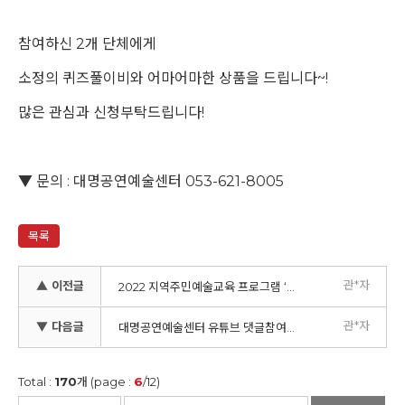
참여하신 2개 단체에게
소정의 퀴즈풀이비와 어마어마한 상품을 드립니다~!
많은 관심과 신청부탁드립니다!
▼ 문의 : 대명공연예술센터 053-621-8005
목록
관*자
▲ 이전글
2022 지역주민예술교육 프로그램 ‘흥청망청 : 흥하니까 청춘 망설이지말고 청춘’ 연극 워크숍 참여자 모집공고
관*자
▼ 다음글
대명공연예술센터 유튜브 댓글참여 이벤트 안내
Total :
170
개 (page :
6
/12)