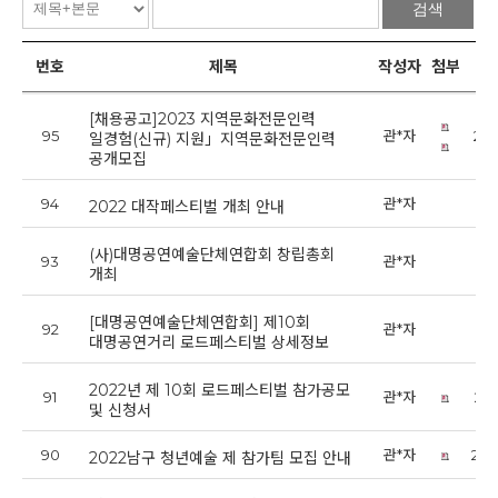
검색
번호
제목
작성자
첨부
[채용공고]2023 지역문화전문인력
95
관*자
202
일경험(신규) 지원」지역문화전문인력
공개모집
94
관*자
202
2022 대작페스티벌 개최 안내
(사)대명공연예술단체연합회 창립총회
93
관*자
202
개최
[대명공연예술단체연합회] 제10회
92
관*자
202
대명공연거리 로드페스티벌 상세정보
2022년 제 10회 로드페스티벌 참가공모
91
관*자
202
및 신청서
90
관*자
202
2022남구 청년예술 제 참가팀 모집 안내