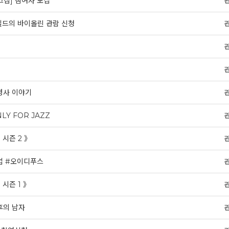
크샵] 참여자 모집
롯실드의 바이올린 관람 신청
병사 이야기
Y FOR JAZZ
 시즌 2 》
업 #오이디푸스
시즌 1 》
후의 남자