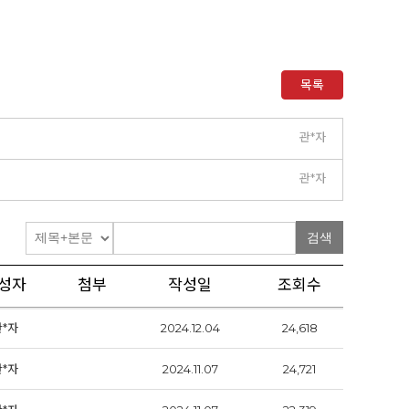
목록
관*자
관*자
검색
성자
첨부
작성일
조회수
관*자
2024.12.04
24,618
관*자
2024.11.07
24,721