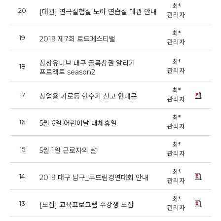
최*
20
20
[대관] 연극실험실 노아 연습실 대관 안내
관리자
최*
19
20
2019 제7회 로드페스티벌
관리자
최*
상상유니브 대구 골목상권 알리기
18
20
관리자
프로젝트 season2
최*
17
20
상업용 가로등 현수기 신고 안내문
관리자
최*
16
20
5월 6일 어린이날 대체휴일
관리자
최*
15
20
5월 1일 근로자의 날
관리자
최*
14
20
2019 대구 남구_두드림경연대회 안내
관리자
최*
13
20
[모집] 교육프로그램 수강생 모집
관리자