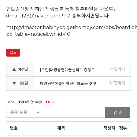
멘토링신청의 하단의 링크를 통해 첨부파일을 다운후，
dmart123@naver.com
으로 송부하시면됩니다.
http://dmactor.habinyoo.gethompy.com/bbs/board.p
bo_table=notice&wr_id=10
목록
최*관리자
▲ 이전글
[모집]대명공연예술센터 수강생모집 Ⅱ
최*관리자
▼ 다음글
대명공연예술인역량강화교육 및 멘토링신청 공고♥
Total :
170
개 (page :
11
/12)
검색
번호
제목
작성자
첨부