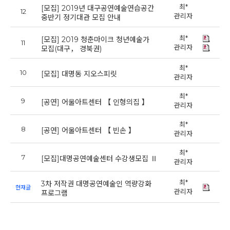
최*
[모집] 2019년 대구공연예술연습공간
12
20
관리자
중반기 정기대관 모집 안내
최*
[모집] 2019 청춘마이크 청년예술가
11
20
관리자
모집(대구， 경북권)
최*
10
20
[모집] 대명동 지오스피릿
관리자
최*
9
20
[공연] 어울아트센터 【 인형의집 】
관리자
최*
8
20
[공연] 어울아트센터 【 빈손 】
관리자
최*
7
20
[모집]대명공연예술센터 수강생모집 Ⅱ
관리자
최*
3차 저작권 대명공연예술인 역량강화
20
현재글
관리자
프로그램